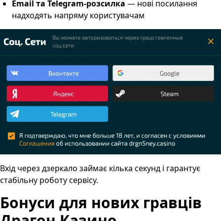
Email та Telegram-розсилка
— нові посилання
надходять напряму користувачам
Вхід через дзеркало займає кілька секунд і гарантує
стабільну роботу сервісу.
Бонуси для нових гравців
Драгон Казино