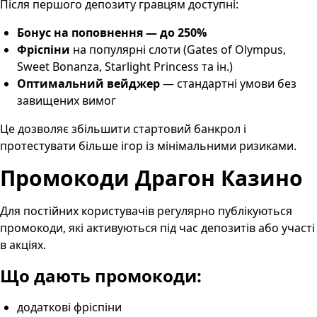
Після першого депозиту гравцям доступні:
Бонус на поповнення — до 250%
Фріспіни
на популярні слоти (Gates of Olympus,
Sweet Bonanza, Starlight Princess та ін.)
Оптимальний вейджер
— стандартні умови без
завищених вимог
Це дозволяє збільшити стартовий банкрол і
протестувати більше ігор із мінімальними ризиками.
Промокоди Драгон Казино
Для постійних користувачів регулярно публікуються
промокоди, які активуються під час депозитів або участі
в акціях.
Що дають промокоди:
додаткові фріспіни