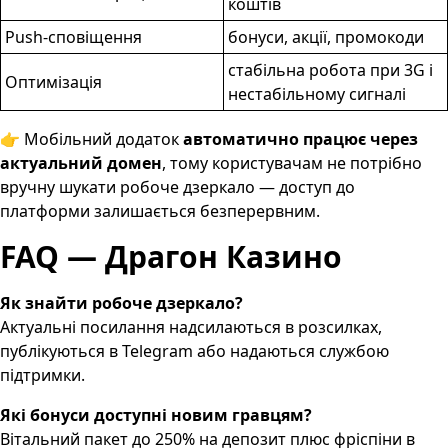
коштів
Push-сповіщення
бонуси, акції, промокоди
стабільна робота при 3G і
Оптимізація
нестабільному сигналі
👉 Мобільний додаток
автоматично працює через
актуальний домен
, тому користувачам не потрібно
вручну шукати робоче дзеркало — доступ до
платформи залишається безперервним.
FAQ — Драгон Казино
Як знайти робоче дзеркало?
Актуальні посилання надсилаються в розсилках,
публікуються в Telegram або надаються службою
підтримки.
Які бонуси доступні новим гравцям?
Вітальний пакет до 250% на депозит плюс фріспіни в