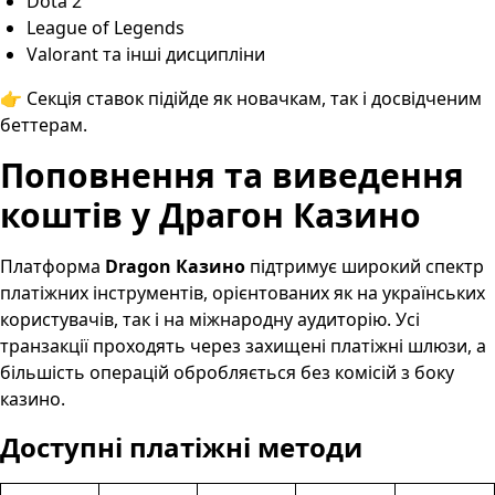
Dota 2
League of Legends
Valorant та інші дисципліни
👉 Секція ставок підійде як новачкам, так і досвідченим
беттерам.
Поповнення та виведення
коштів у Драгон Казино
Платформа
Dragon Казино
підтримує широкий спектр
платіжних інструментів, орієнтованих як на українських
користувачів, так і на міжнародну аудиторію. Усі
транзакції проходять через захищені платіжні шлюзи, а
більшість операцій обробляється без комісій з боку
казино.
Доступні платіжні методи