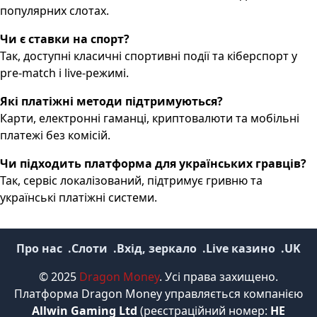
популярних слотах.
Чи є ставки на спорт?
Так, доступні класичні спортивні події та кіберспорт у
pre-match і live-режимі.
Які платіжні методи підтримуються?
Карти, електронні гаманці, криптовалюти та мобільні
платежі без комісій.
Чи підходить платформа для українських гравців?
Так, сервіс локалізований, підтримує гривню та
українські платіжні системи.
Про нас
Слоти
Вхід, зеркало
Live казино
UK
© 2025
Dragon Money
. Усі права захищено.
Платформа Dragon Money управляється компанією
Allwin Gaming Ltd
(реєстраційний номер:
HE